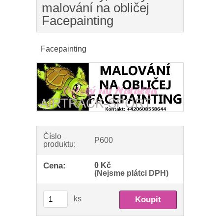
malování na obličej
Facepainting
Facepainting
Číslo
P600
produktu:
Cena:
0 Kč
(Nejsme plátci DPH)
ks