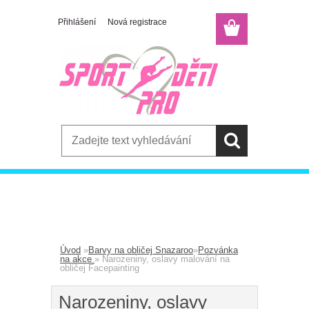
Přihlášení
Nová registrace
E-shop
Menu
Úvod
»
Barvy na obličej Snazaroo
»
Pozvánka
na akce
»
Narozeniny, oslavy malování na
obličej Facepainting
Narozeniny, oslavy