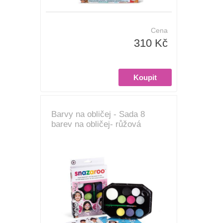
Cena
310 Kč
Barvy na obličej - Sada 8
barev na obličej- růžová