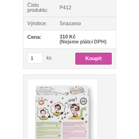
Číslo
P412
produktu:
Výrobce:
Snazaroo
Cena:
310 Kč
(Nejsme plátci DPH)
ks