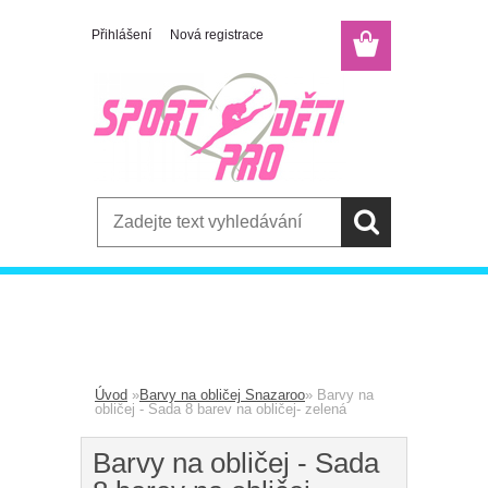
Přihlášení
Nová registrace
E-shop
Menu
Úvod
»
Barvy na obličej Snazaroo
»
Barvy na
obličej - Sada 8 barev na obličej- zelená
Barvy na obličej - Sada