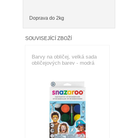
Doprava do 2kg
SOUVISEJÍCÍ ZBOŽÍ
Barvy na obličej, velká sada
obličejových barev - modrá